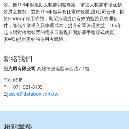
發。自103年起啟動大數據開發專案，掌握大數據市場蓬勃
發展之趨勢，並於105年起與賽仕電腦軟體(股)公司合作，開
發Hadoop應用軟體，期望持續提供有效的監控及管理套
件，降低企業導入及維運成本，提升企業管理效益，106年
起市場對移動裝置的需求日漸提升開始著手響應式網頁
(RWD)提供更好的使用者體驗。
聯絡我們
巴克司有限公司
高雄市鹽埕區河西路7-1號
司徒郁潔
P:
（07）521-8195
E:
jessie@databox.com.tw
相關業務